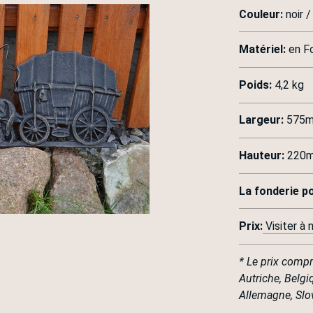
Couleur:
noir /
Matériel:
en F
Poids:
4,2 kg
Largeur:
575mm
Hauteur:
220mm
La fonderie p
Prix:
Visiter à
* Le prix comp
Autriche, Belgi
Allemagne, Slov