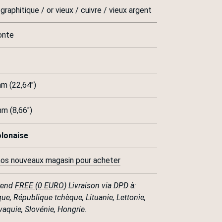
 graphitique / or vieux / cuivre / vieux argent
onte
 (22,64")
 (8,66")
olonaise
 nos nouveaux magasin pour acheter
rend
FREE (0 EURO)
Livraison via DPD à:
que, République tchèque, Lituanie, Lettonie,
aquie, Slovénie, Hongrie.