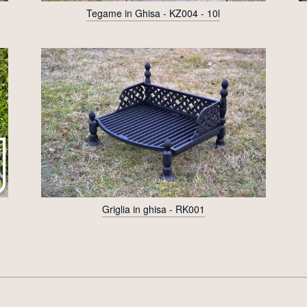
Tegame in Ghisa - KZ004 - 10l
Griglia in ghisa - RK001